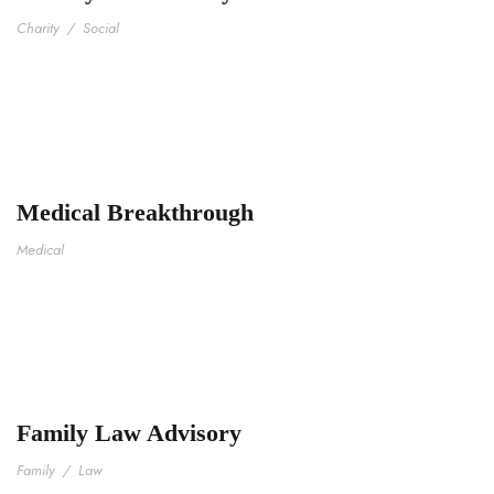
Charity
/
Social
Medical Breakthrough
Medical
Family Law Advisory
Family
/
Law