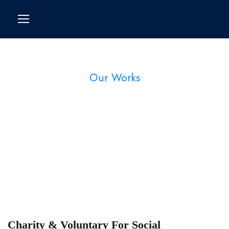
Our Works
Portfolio Right Large
Thumbnail
Charity & Voluntary For Social